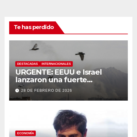
Te has perdido
DESTACADAS
INTERNACIONALES
URGENTE: EEUU e Israel
lanzaron una fuerte
operación militar contra Irán,
28 DE FEBRERO DE 2026
que respondió con un ataque
a los países del Golfo
ECONOMÍA