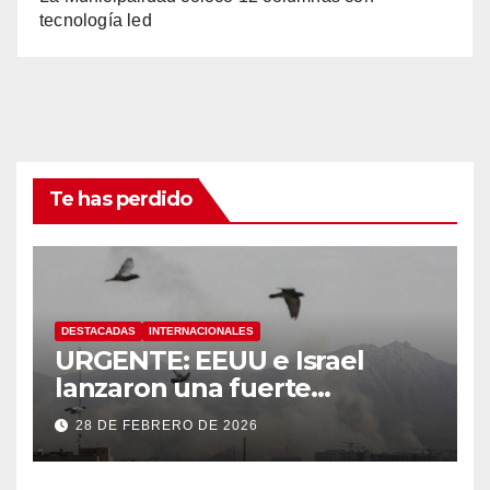
tecnología led
Te has perdido
DESTACADAS
INTERNACIONALES
URGENTE: EEUU e Israel
lanzaron una fuerte
operación militar contra Irán,
28 DE FEBRERO DE 2026
que respondió con un ataque
a los países del Golfo