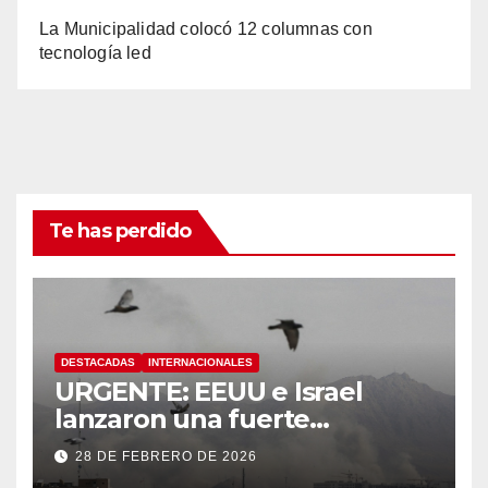
La Municipalidad colocó 12 columnas con
tecnología led
Te has perdido
DESTACADAS
INTERNACIONALES
URGENTE: EEUU e Israel
lanzaron una fuerte
operación militar contra Irán,
28 DE FEBRERO DE 2026
que respondió con un ataque