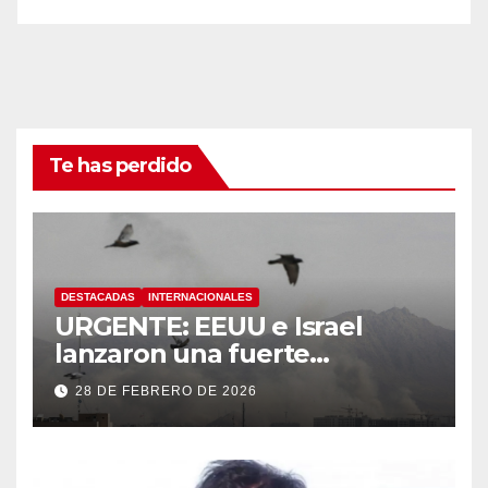
Te has perdido
DESTACADAS
INTERNACIONALES
URGENTE: EEUU e Israel
lanzaron una fuerte
operación militar contra Irán,
28 DE FEBRERO DE 2026
que respondió con un ataque
a los países del Golfo