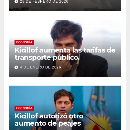
28 DE FEBRERO DE 2026
que respondió con un ataque
a los países del Golfo
ECONOMÍA
Kicillof aumenta las tarifas de
transporte público.
4 DE ENERO DE 2026
ECONOMÍA
Kicillof autorizó otro
aumento de peajes