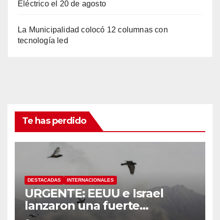
Eléctrico el 20 de agosto
La Municipalidad colocó 12 columnas con
tecnología led
Te has perdido
DESTACADAS
INTERNACIONALES
URGENTE: EEUU e Israel
lanzaron una fuerte
operación militar contra Irán,