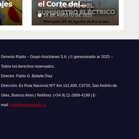
jes
el Corte del
Suministro Eléctrico
16 DE AGOSTO DE 2025
el 20 de agosto
Genesis Radio – Grupo Arachanes S.A. | © genesisradio.ar 2025 –
Todos los derechos reservados.
Director: Pablo G. Betarte Díaz
Dirección: Ex Ruta Nacional Nº7 Km 101,400, C6720, San Andrés de
Giles, Buenos Aires | Teléfono: (+54 9) 11-2889-4199 | E-
mail:
info@genesisradio.ar