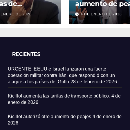
fas de
aumento de pea
sporte público.
 ENERO DE 2026
4 DE ENERO DE 2026
RECIENTES
URGENTE: EEUU e Israel lanzaron una fuerte
operación militar contra Irán, que respondió con un
ataque a los países del Golfo
28 de febrero de 2026
Kicillof aumenta las tarifas de transporte público.
4 de
enero de 2026
Kicillof autorizó otro aumento de peajes
4 de enero de
2026