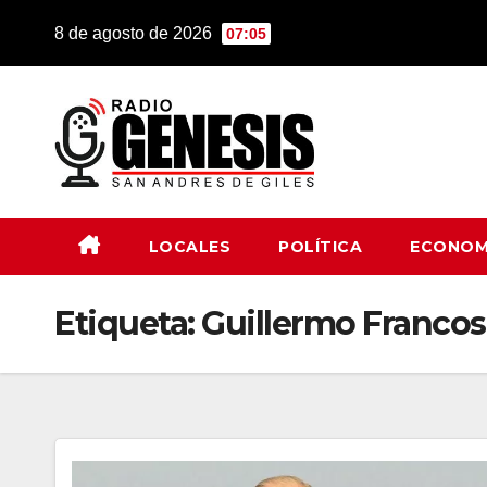
Saltar
8 de agosto de 2026
07:05
al
contenido
LOCALES
POLÍTICA
ECONOM
Etiqueta:
Guillermo Francos