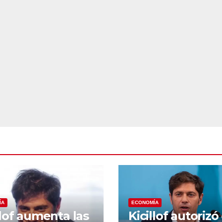
ÍA
ECONOMÍA
llof aumenta las
Kicillof autorizó