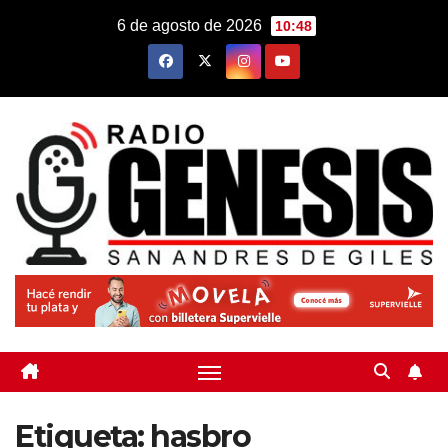
Saltar
6 de agosto de 2026
10:48
al
contenido
Etiqueta:
hasbro