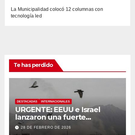
La Municipalidad colocó 12 columnas con
tecnología led
Te has perdido
DESTACADAS
INTERNACIONALES
URGENTE: EEUU e Israel
lanzaron una fuerte
operación militar contra Irán,
28 DE FEBRERO DE 2026
que respondió con un ataque