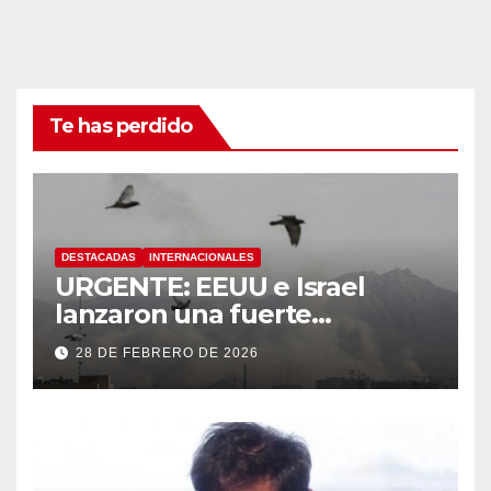
Te has perdido
DESTACADAS
INTERNACIONALES
URGENTE: EEUU e Israel
lanzaron una fuerte
operación militar contra Irán,
28 DE FEBRERO DE 2026
que respondió con un ataque
a los países del Golfo