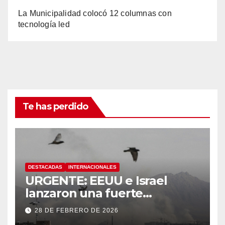
La Municipalidad colocó 12 columnas con
tecnología led
Te has perdido
DESTACADAS
INTERNACIONALES
URGENTE: EEUU e Israel
lanzaron una fuerte
operación militar contra Irán,
28 DE FEBRERO DE 2026
que respondió con un ataque