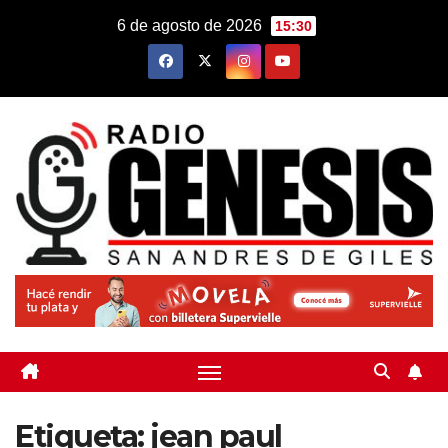
Saltar
6 de agosto de 2026
15:30
al
contenido
Etiqueta:
jean paul