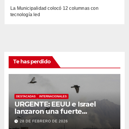
La Municipalidad colocó 12 columnas con
tecnología led
Te has perdido
DESTACADAS
INTERNACIONALES
URGENTE: EEUU e Israel
lanzaron una fuerte
operación militar contra Irán,
28 DE FEBRERO DE 2026
que respondió con un ataque