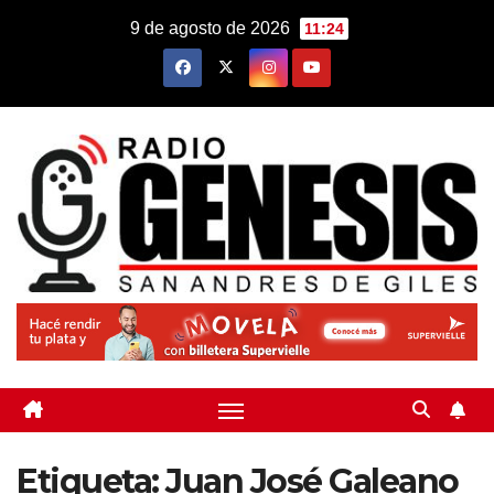
Saltar
9 de agosto de 2026
11:24
al
contenido
Etiqueta:
Juan José Galeano