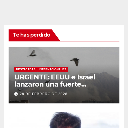
Te has perdido
DESTACADAS
INTERNACIONALES
URGENTE: EEUU e Israel
lanzaron una fuerte
operación militar contra Irán,
28 DE FEBRERO DE 2026
que respondió con un ataque
a los países del Golfo