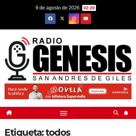
Saltar
9 de agosto de 2026
02:20
al
contenido
Etiqueta:
todos