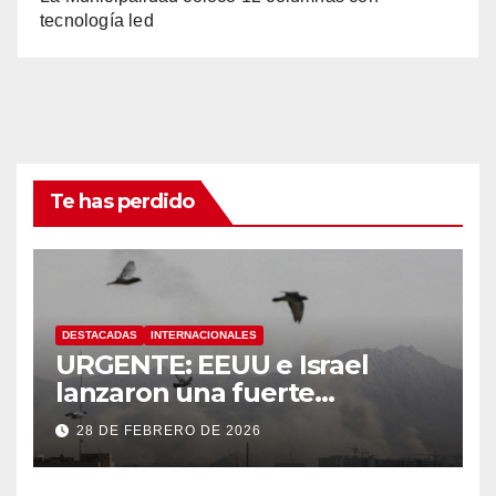
tecnología led
Te has perdido
DESTACADAS
INTERNACIONALES
URGENTE: EEUU e Israel
lanzaron una fuerte
operación militar contra Irán,
28 DE FEBRERO DE 2026
que respondió con un ataque
a los países del Golfo