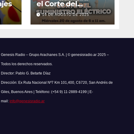
jes
el Corte del
Suministro Eléctrico
16 DE AGOSTO DE 2025
el 20 de agosto
Genesis Radio – Grupo Arachanes S.A. | © genesisradio.ar 2025 –
Todos los derechos reservados.
Director: Pablo G. Betarte Díaz
Dirección: Ex Ruta Nacional Nº7 Km 101,400, C6720, San Andrés de
Giles, Buenos Aires | Teléfono: (+54 9) 11-2889-4199 | E-
mail:
info@genesisradio.ar