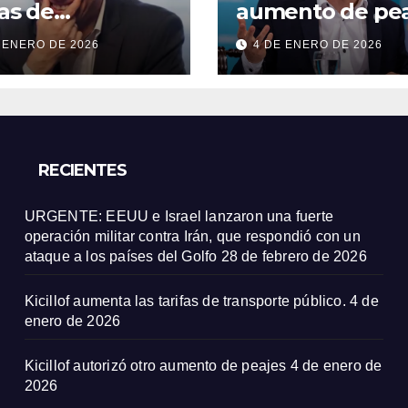
fas de
aumento de pea
sporte público.
 ENERO DE 2026
4 DE ENERO DE 2026
RECIENTES
URGENTE: EEUU e Israel lanzaron una fuerte
operación militar contra Irán, que respondió con un
ataque a los países del Golfo
28 de febrero de 2026
Kicillof aumenta las tarifas de transporte público.
4 de
enero de 2026
Kicillof autorizó otro aumento de peajes
4 de enero de
2026