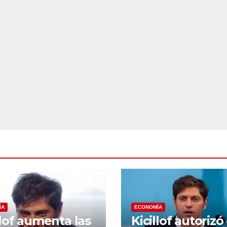
ÍA
ECONOMÍA
llof aumenta las
Kicillof autorizó