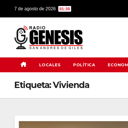
Saltar
7 de agosto de 2026
01:35
al
contenido
LOCALES
POLÍTICA
ECONOM
Etiqueta:
Vivienda