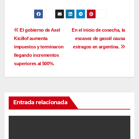
Navegación
El gobierno de Axel
En el inicio de cosecha, la
Kicillof aumenta
escasez de gasoil causa
de
impuestos y terminaron
estragos en argentina.
entradas
llegando incrementos
superiores al 500%.
Entrada relacionada