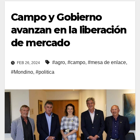
Campo y Gobierno
avanzan en la liberación
de mercado
#agro
,
#campo
,
#mesa de enlace
,
FEB 26, 2024
#Mondino
,
#politica