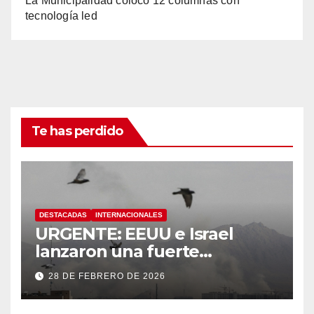
La Municipalidad colocó 12 columnas con
tecnología led
Te has perdido
DESTACADAS
INTERNACIONALES
URGENTE: EEUU e Israel
lanzaron una fuerte
operación militar contra Irán,
28 DE FEBRERO DE 2026
que respondió con un ataque
a los países del Golfo