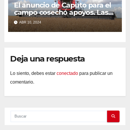
El anuncio de Caputo para el
campo cosechó apoyos. Las
entidades del agro
ABR 10, 2024
respaldaron la baja de
aranceles para los herbicidas.
Deja una respuesta
Lo siento, debes estar
conectado
para publicar un
comentario.