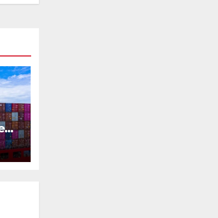
e
SD
3%.