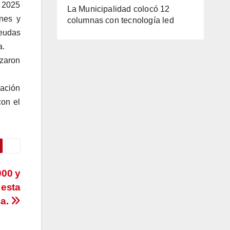
e 2025
La Municipalidad colocó 12
enes y
columnas con tecnología led
Deudas
a.
izaron
ación
con el
000 y
 esta
ha.