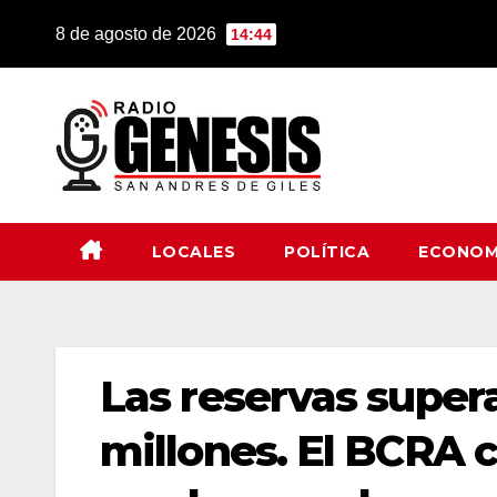
Saltar
8 de agosto de 2026
14:44
al
contenido
LOCALES
POLÍTICA
ECONOM
Las reservas super
millones. El BCRA 