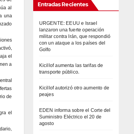
Entradas Recientes
núa al
 a una
URGENTE: EEUU e Israel
anzado
lanzaron una fuerte operación
militar contra Irán, que respondió
miones
con un ataque a los países del
ctivó,
Golfo
aja el
enen a
Kicillof aumenta las tarifas de
transporte público.
ntral
Kicillof autorizó otro aumento de
fertas
peajes
rio de
EDEN informa sobre el Corte del
gra el
Suministro Eléctrico el 20 de
agosto
dario,