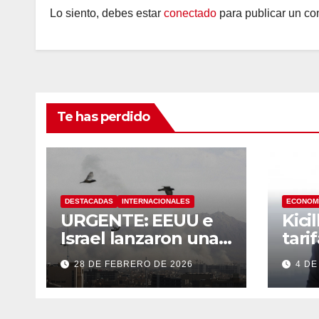
Lo siento, debes estar
conectado
para publicar un co
Te has perdido
DESTACADAS
INTERNACIONALES
ECONOM
URGENTE: EEUU e
Kici
Israel lanzaron una
tari
fuerte operación
tran
28 DE FEBRERO DE 2026
4 DE
militar contra Irán,
que respondió con
un ataque a los