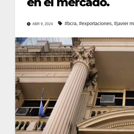
en el mercado.
#bcra
,
#exportaciones
,
#javier mi
ABR 9, 2024