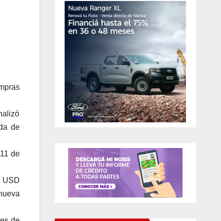
mpras
nalizó
nda de
 11 de
 a USD
 nueva
nes de