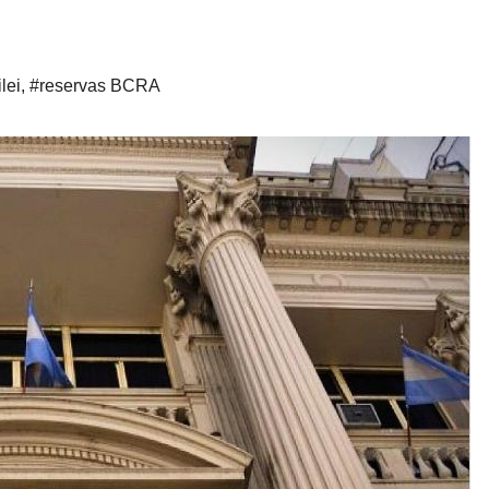
lei
,
#reservas BCRA