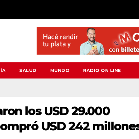
ÍA
SALUD
MUNDO
RADIO ON LINE
aron los USD 29.000
compró USD 242 millone