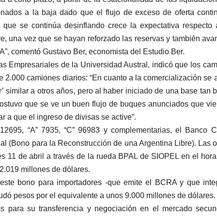
onados a la baja dado que el flujo de exceso de oferta conti
 que se continúa desinflando crece la expectativa respecto
re, una vez que se hayan reforzado las reservas y también av
A”, comentó Gustavo Ber, economista del Estudio Ber.
s Empresariales de la Universidad Austral, indicó que los ca
e 2.000 camiones diarios: “En cuanto a la comercialización se a
r’ similar a otros años, pero al haber iniciado de una base tan b
stuvo que se ve un buen flujo de buques anunciados que vi
r a que el ingreso de divisas se active”.
12695, “A” 7935, “C” 96983 y complementarias, el Banco Ce
real (Bono para la Reconstrucción de una Argentina Libre). Las o
es 11 de abril a través de la rueda BPAL de SIOPEL en el hora
2.019 millones de dólares.
este bono para importadores -que emite el BCRA y que inte
dó pesos por el equivalente a unos 9.000 millones de dólares.
s para su transferencia y negociación en el mercado secun