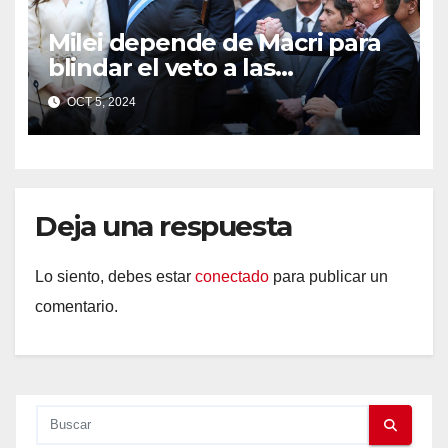
Milei depende de Macri para
blindar el veto a las
universidades.
OCT 5, 2024
Deja una respuesta
Lo siento, debes estar
conectado
para publicar un
comentario.