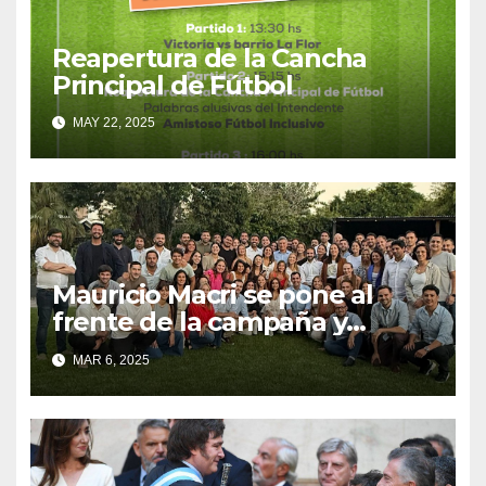
Reapertura de la Cancha
Principal de Fútbol
MAY 22, 2025
Mauricio Macri se pone al
frente de la campaña y
moviliza candidatos del PRO
MAR 6, 2025
en todo el país.