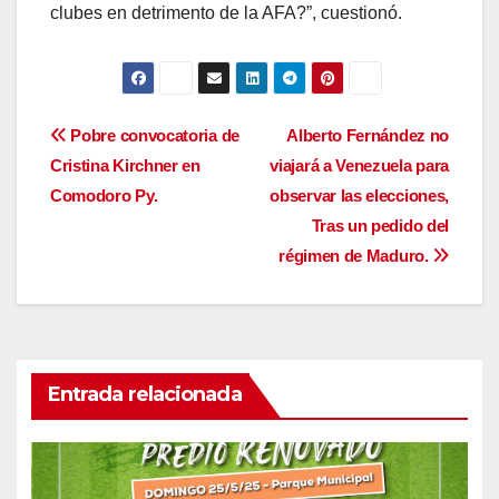
clubes en detrimento de la AFA?”, cuestionó.
Navegación
Pobre convocatoria de
Alberto Fernández no
Cristina Kirchner en
viajará a Venezuela para
de
Comodoro Py.
observar las elecciones,
entradas
Tras un pedido del
régimen de Maduro.
Entrada relacionada