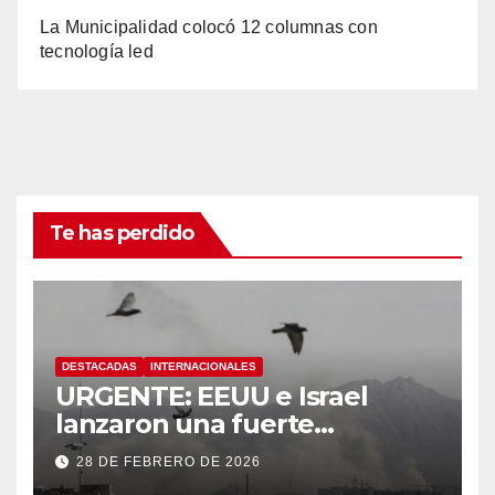
La Municipalidad colocó 12 columnas con
tecnología led
Te has perdido
DESTACADAS
INTERNACIONALES
URGENTE: EEUU e Israel
lanzaron una fuerte
operación militar contra Irán,
28 DE FEBRERO DE 2026
que respondió con un ataque