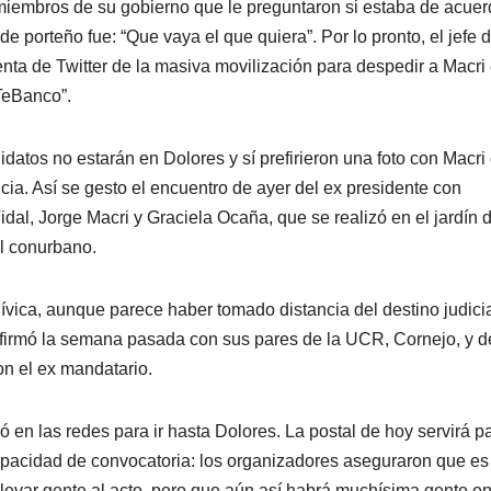
miembros de su gobierno que le preguntaron si estaba de acue
de porteño fue: “Que vaya el que quiera”. Por lo pronto, el jefe 
nta de Twitter de la masiva movilización para despedir a Macri
TeBanco”.
didatos no estarán en Dolores y sí prefirieron una foto con Macr
cia. Así se gesto el encuentro de ayer del ex presidente con
idal, Jorge Macri y Graciela Ocaña, que se realizó en el jardín 
el conurbano.
ívica, aunque parece haber tomado distancia del destino judici
, firmó la semana pasada con sus pares de la UCR, Cornejo, y d
on el ex mandatario.
ó en las redes para ir hasta Dolores. La postal de hoy servirá p
 capacidad de convocatoria: los organizadores aseguraron que es
levar gente al acto, pero que aún así habrá muchísima gente e