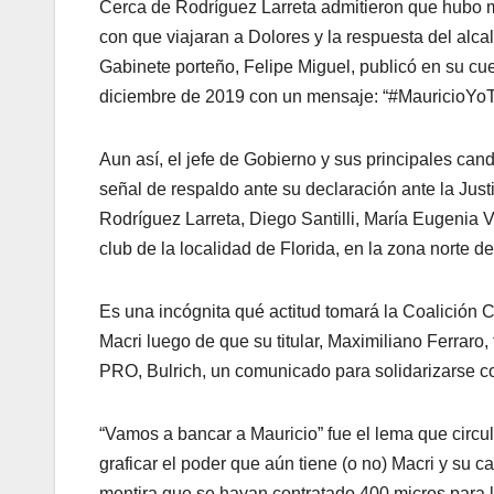
Cerca de Rodríguez Larreta admitieron que hubo 
con que viajaran a Dolores y la respuesta del alcal
Gabinete porteño, Felipe Miguel, publicó en su cue
diciembre de 2019 con un mensaje: “#MauricioYo
Aun así, el jefe de Gobierno y sus principales can
señal de respaldo ante su declaración ante la Justi
Rodríguez Larreta, Diego Santilli, María Eugenia V
club de la localidad de Florida, en la zona norte d
Es una incógnita qué actitud tomará la Coalición C
Macri luego de que su titular, Maximiliano Ferraro
PRO, Bulrich, un comunicado para solidarizarse c
“Vamos a bancar a Mauricio” fue el lema que circul
graficar el poder que aún tiene (o no) Macri y su
mentira que se hayan contratado 400 micros para l