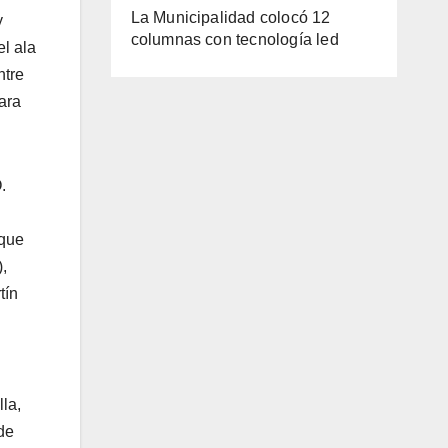
La Municipalidad colocó 12
y
columnas con tecnología led
l ala
ntre
ara
.
 que
,
tín
la,
de