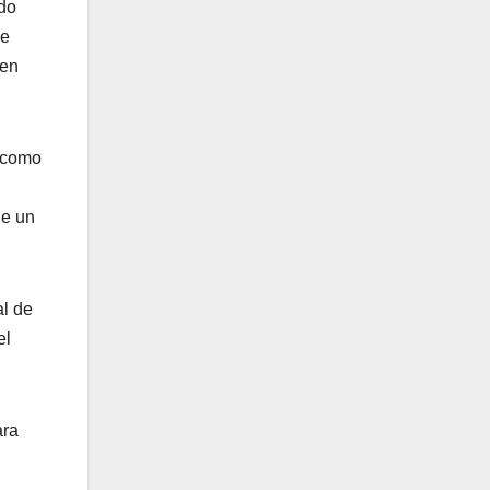
rdo
de
 en
i como
de un
al de
el
ara
n