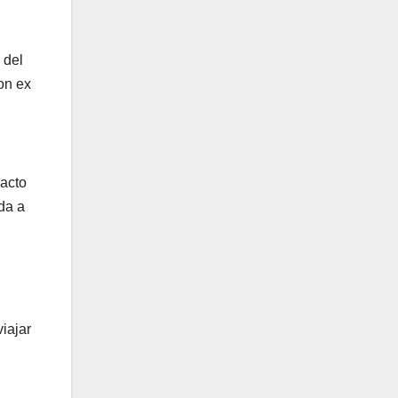
 del
on ex
 acto
da a
iajar