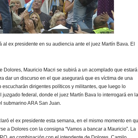
l ex presidente en su audiencia ante el juez Martín Bava. El
 de Dolores, Mauricio Macri se subirá a un acomplado que estará
 dar un discurso en el que asegurará que es víctima de una
 escucharán dirigentes políticos y militantes, que luego lo
juzgado federal, donde el juez Martín Bava lo interrogará en l
 del submarino ARA San Juan.
eclaró el ex presidente esta semana, en el mismo momento en q
rse a Dolores con la consigna “Vamos a bancar a Mauricio”. La
 PRO, en combinación con el intendente de Dolores, Camilo