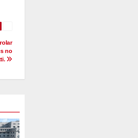
rolar
es no
ti.