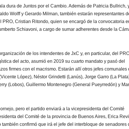
 ala dura de Juntos por el Cambio. Además de Patricia Bullrich, 
aldo Wolff y Gerardo Milman, también estarán representantes de
 PRO, Cristian Ritondo, quien se encargó de la convocatoria e
Humberto Schiavoni, a cargo de sumar adherentes desde la Cám
ganización de los intendentes de JxC y, en particular, del PRO
ogística del acto, asumió en 2019 su cuarto mandato y pasó del
azos firmes con el macrismo. Estarán allí otros jefes comunales
icente López), Néstor Grindetti (Lanús), Jorge Garro (La Plata)
erry (Lobos), Guillermo Montenegro (General Pueyrredón) y Mar
Cornejo, pero el partido enviará a la vicepresidenta del Comité
sidenta del Comité de la provincia de Buenos Aires, Erica Revil
 también confirmó que irá el jefe del interbloque de senadores 