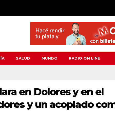
ÍA
SALUD
MUNDO
RADIO ON LINE
ara en Dolores y en el
adores y un acoplado co