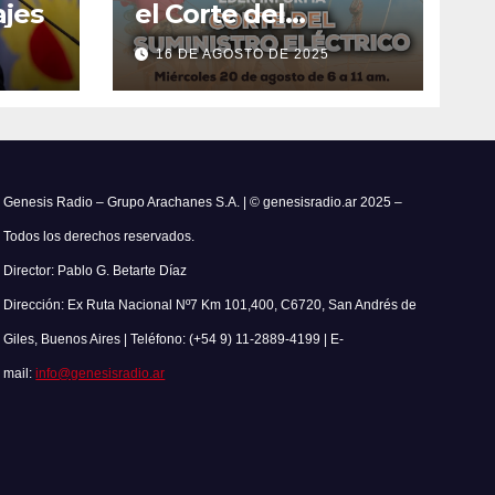
jes
el Corte del
Suministro Eléctrico
16 DE AGOSTO DE 2025
el 20 de agosto
Genesis Radio – Grupo Arachanes S.A. | © genesisradio.ar 2025 –
Todos los derechos reservados.
Director: Pablo G. Betarte Díaz
Dirección: Ex Ruta Nacional Nº7 Km 101,400, C6720, San Andrés de
Giles, Buenos Aires | Teléfono: (+54 9) 11-2889-4199 | E-
mail:
info@genesisradio.ar