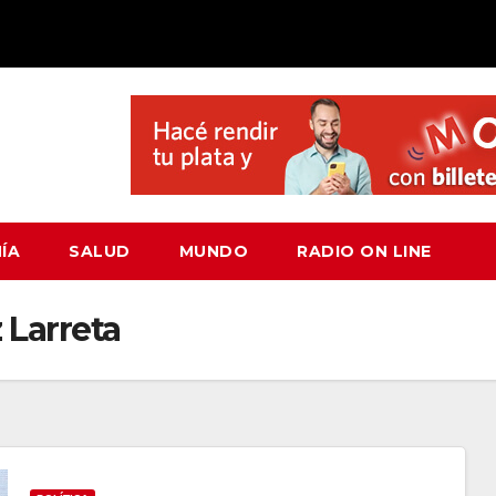
ÍA
SALUD
MUNDO
RADIO ON LINE
 Larreta