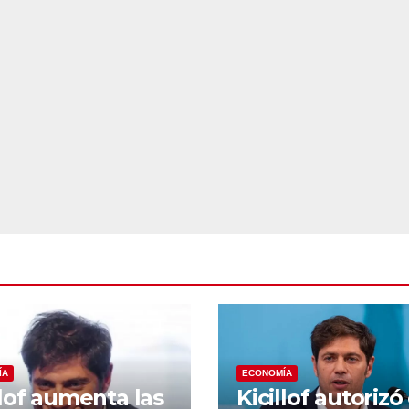
ÍA
ECONOMÍA
llof aumenta las
Kicillof autorizó