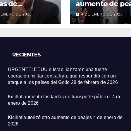
fas de
aumento de pea
sporte público.
 ENERO DE 2026
4 DE ENERO DE 2026
RECIENTES
URGENTE: EEUU e Israel lanzaron una fuerte
operación militar contra Irán, que respondió con un
ataque a los países del Golfo
28 de febrero de 2026
Kicillof aumenta las tarifas de transporte público.
4 de
enero de 2026
Kicillof autorizó otro aumento de peajes
4 de enero de
2026