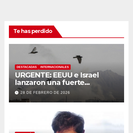
Te has perdido
DESTACADAS
INTERNACIONALES
URGENTE: EEUU e Israel
lanzaron una fuerte
operación militar contra Irán,
28 DE FEBRERO DE 2026
que respondió con un ataque
a los países del Golfo