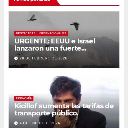
DESTACADAS
INTERNACIONALES
URGENTE: EEUU e Israel
lanzaron una fuerte
operación militar contra Irán,
28 DE FEBRERO DE 2026
que respondió con un ataque
a los países del Golfo
ECONOMÍA
Kicillof aumenta las tarifas de
transporte público.
4 DE ENERO DE 2026