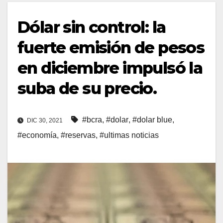
Dólar sin control: la
fuerte emisión de pesos
en diciembre impulsó la
suba de su precio.
#bcra
,
#dolar
,
#dolar blue
,
DIC 30, 2021
#economía
,
#reservas
,
#ultimas noticias