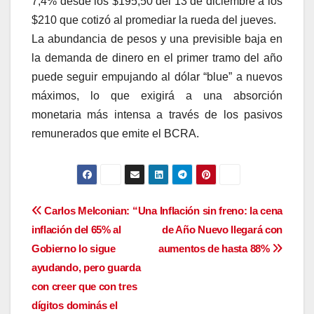
7,4% desde los $195,50 del 13 de diciembre a los
$210 que cotizó al promediar la rueda del jueves.
La abundancia de pesos y una previsible baja en
la demanda de dinero en el primer tramo del año
puede seguir empujando al dólar “blue” a nuevos
máximos, lo que exigirá a una absorción
monetaria más intensa a través de los pasivos
remunerados que emite el BCRA.
Navegación
Carlos Melconian: “Una
Inflación sin freno: la cena
inflación del 65% al
de Año Nuevo llegará con
de
Gobierno lo sigue
aumentos de hasta 88%
entradas
ayudando, pero guarda
con creer que con tres
dígitos dominás el