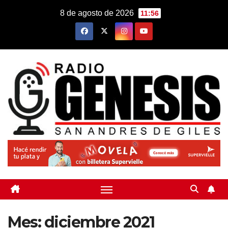
Saltar
8 de agosto de 2026
11:56
al
contenido
Mes:
diciembre 2021