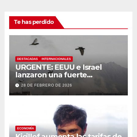
Te has perdido
DESTACADAS
INTERNACIONALES
URGENTE: EEUU e Israel
lanzaron una fuerte
operación militar contra Irán,
28 DE FEBRERO DE 2026
que respondió con un ataque
a los países del Golfo
ECONOMÍA
Kicillof aumenta las tarifas de