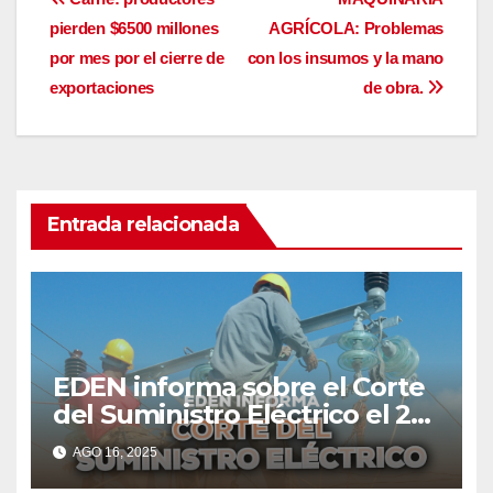
Navegación
pierden $6500 millones
AGRÍCOLA: Problemas
de
por mes por el cierre de
con los insumos y la mano
entradas
exportaciones
de obra.
Entrada relacionada
EDEN informa sobre el Corte
del Suministro Eléctrico el 20
de agosto
AGO 16, 2025