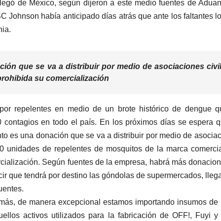
llegó de México, según dijeron a este medio fuentes de Adua
 Johnson había anticipado días atrás que ante los faltantes l
nia.
ón que se va a distribuir por medio de asociaciones civi
prohibida su comercialización
por repelentes en medio de un brote histórico de dengue q
contagios en todo el país. En los próximos días se espera 
o es una donación que se va a distribuir por medio de asocia
20 unidades de repelentes de mosquitos de la marca comercia
rcialización. Según fuentes de la empresa, habrá más donacio
cir que tendrá por destino las góndolas de supermercados, lleg
uentes.
n más, de manera excepcional estamos importando insumos de
llos activos utilizados para la fabricación de OFF!, Fuyi y