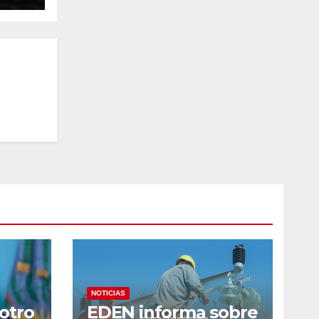
der
NOTICIAS
 otro
EDEN informa sobre