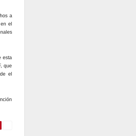
chos a
 en el
onales
e esta
F, que
de el
ención