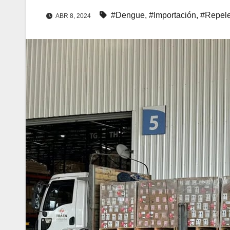
#Dengue
,
#Importación
,
#Repele
ABR 8, 2024