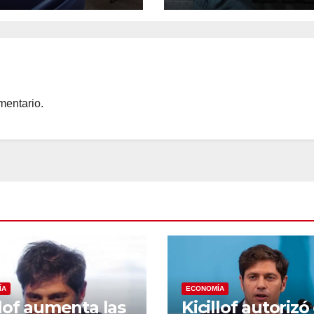
saludables para
adelgazar y per
peso
mentario.
ÍA
ECONOMÍA
llof aumenta las
Kicillof autorizó