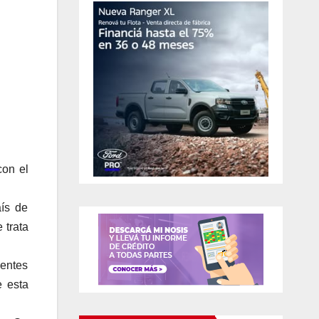
con el
aís de
 trata
lentes
e esta