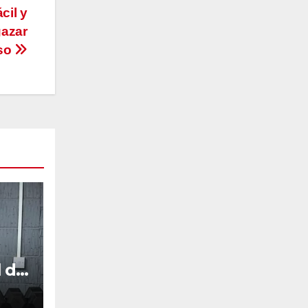
cil y
gazar
eso
 de
ucos