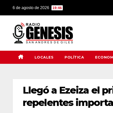
Saltar
6 de agosto de 2026
19:46
al
contenido
LOCALES
POLÍTICA
ECONOM
Llegó a Ezeiza el 
repelentes importa