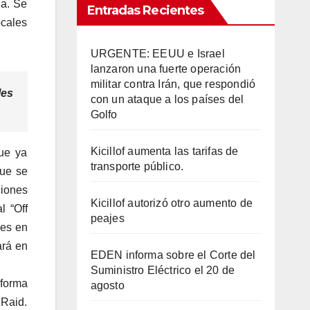
na. Se
Entradas Recientes
ocales
URGENTE: EEUU e Israel
lanzaron una fuerte operación
militar contra Irán, que respondió
les
con un ataque a los países del
Golfo
Kicillof aumenta las tarifas de
ue ya
transporte público.
que se
ciones
Kicillof autorizó otro aumento de
l “Off
peajes
nes en
ará en
EDEN informa sobre el Corte del
Suministro Eléctrico el 20 de
 forma
agosto
 Raid.