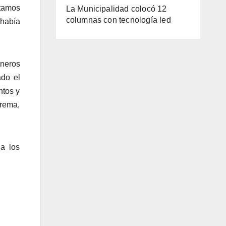
tamos
La Municipalidad colocó 12
columnas con tecnología led
había
aneros
ado el
ntos y
crema,
 a los