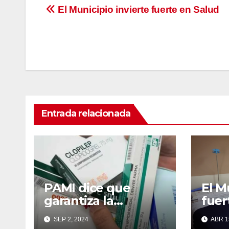
Navegación
El Municipio invierte fuerte en Salud
de
entradas
Entrada relacionada
PAMI dice que
El M
garantiza la
fuer
cobertura de
SEP 2, 2024
ABR 1
medicamentos