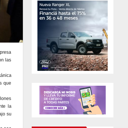
mpresa
on las
tánica
as que
llones
nte la
ajo su