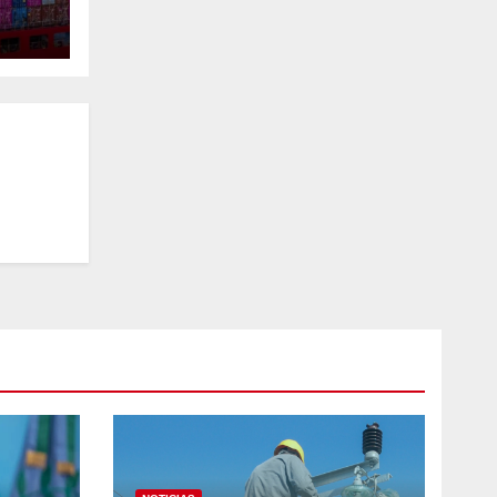
SD
3%.