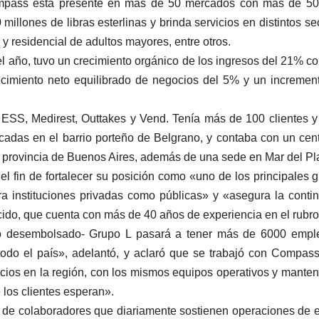
ompass está presente en más de 50 mercados con más de 50
illones de libras esterlinas y brinda servicios en distintos se
a y residencial de adultos mayores, entre otros.
del año, tuvo un crecimiento orgánico de los ingresos del 21% c
recimiento neto equilibrado de negocios del 5% y un incremen
 ESS, Medirest, Outtakes y Vend. Tenía más de 100 clientes 
cadas en el barrio porteño de Belgrano, y contaba con un cen
, provincia de Buenos Aires, además de una sede en Mar del Pl
el fin de fortalecer su posición como «uno de los principales 
para instituciones privadas como públicas» y «asegura la conti
ecido, que cuenta con más de 40 años de experiencia en el rubro
onto desembolsado- Grupo L pasará a tener más de 6000 emp
 todo el país», adelantó, y aclaró que se trabajó con Compas
rvicios en la región, con los mismos equipos operativos y mante
 los clientes esperan».
 de colaboradores que diariamente sostienen operaciones de 