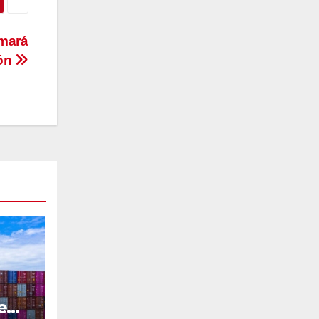
rmará
ión
e