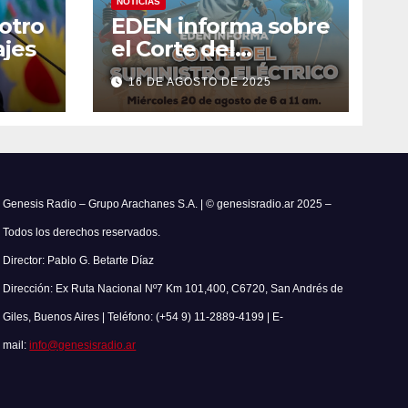
NOTICIAS
 otro
EDEN informa sobre
jes
el Corte del
Suministro Eléctrico
16 DE AGOSTO DE 2025
el 20 de agosto
Genesis Radio – Grupo Arachanes S.A. | © genesisradio.ar 2025 –
Todos los derechos reservados.
Director: Pablo G. Betarte Díaz
Dirección: Ex Ruta Nacional Nº7 Km 101,400, C6720, San Andrés de
Giles, Buenos Aires | Teléfono: (+54 9) 11-2889-4199 | E-
mail:
info@genesisradio.ar