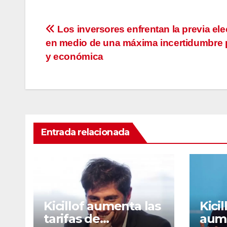
Navegación
Los inversores enfrentan la previa ele
en medio de una máxima incertidumbre p
de
y económica
entradas
Entrada relacionada
Kicillof aumenta las
Kicil
tarifas de
aume