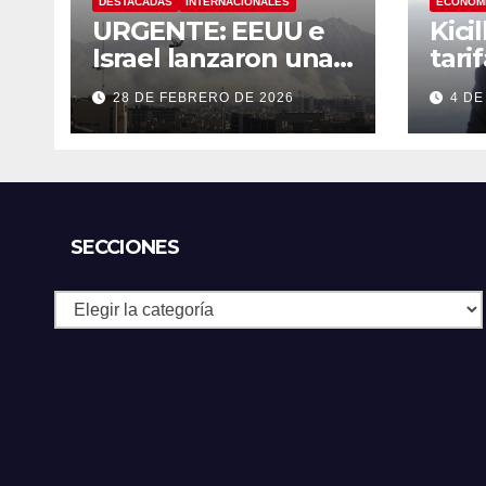
DESTACADAS
INTERNACIONALES
ECONOM
URGENTE: EEUU e
Kici
Israel lanzaron una
tari
fuerte operación
tran
28 DE FEBRERO DE 2026
4 DE
militar contra Irán,
que respondió con
un ataque a los
países del Golfo
SECCIONES
Secciones