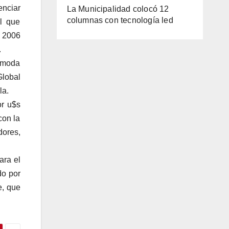
enciar
La Municipalidad colocó 12
columnas con tecnología led
l que
n 2006
.
e moda
Global
la.
or u$s
con la
dores,
ara el
do por
e, que