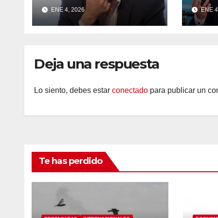
transporte público.
ENE 4, 2026
ENE 4
Deja una respuesta
Lo siento, debes estar
conectado
para publicar un co
Te has perdido