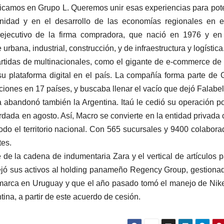
licamos en Grupo L. Queremos unir esas experiencias para pot
idad y en el desarrollo de las economías regionales en e
r ejecutivo de la firma compradora, que nació en 1976 y e
rbana, industrial, construcción, y de infraestructura y logística
artidas de multinacionales, como el gigante de e-commerce d
su plataforma digital en el país. La compañía forma parte de 
ones en 17 países, y buscaba llenar el vacío que dejó Falabel
ña abandonó también la Argentina. Itaú le cedió su operación p
ada en agosto. Así, Macro se convierte en la entidad privada 
odo el territorio nacional. Con 565 sucursales y 9400 colabora
tes.
e de la cadena de indumentaria Zara y el vertical de artículos p
 dejó sus activos al holding panameño Regency Group, gestiona
a marca en Uruguay y que el año pasado tomó el manejo de Nik
tina, a partir de este acuerdo de cesión.