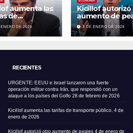
ÍA
ECONOMÍA
llof aumenta las
Kicillof autorizó
fas de
aumento de pea
sporte público.
 ENERO DE 2026
4 DE ENERO DE 2026
RECIENTES
URGENTE: EEUU e Israel lanzaron una fuerte
operación militar contra Irán, que respondió con un
ataque a los países del Golfo
28 de febrero de 2026
Kicillof aumenta las tarifas de transporte público.
4 de
enero de 2026
Kicillof autorizó otro aumento de peajes
4 de enero de