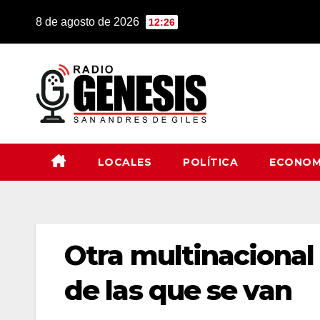
Saltar
8 de agosto de 2026
12:26
al
contenido
LOCALES
POLÍTICA
ECONOM
Otra multinacional d
de las que se van