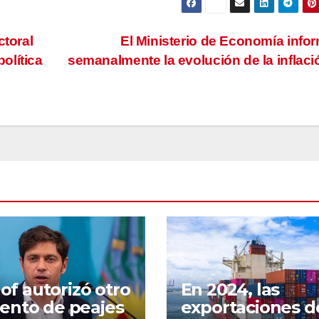
ctoral
El Ministerio de Economía info
olítica
semanalmente la evolución de la inflac
lof autorizó otro
En 2024, las
nto de peajes
exportaciones d