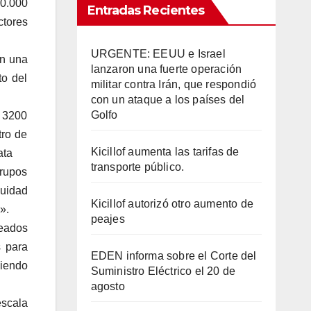
0.000
Entradas Recientes
ctores
URGENTE: EEUU e Israel
on una
lanzaron una fuerte operación
to del
militar contra Irán, que respondió
con un ataque a los países del
Golfo
y 3200
tro de
Kicillof aumenta las tarifas de
ata
transporte público.
grupos
nuidad
Kicillof autorizó otro aumento de
».
peajes
leados
s para
EDEN informa sobre el Corte del
niendo
Suministro Eléctrico el 20 de
agosto
escala