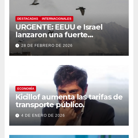
DESTACADAS
INTERNACIONALES
URGENTE: EEUU e Israel
lanzaron una fuerte
operación militar contra Irán,
28 DE FEBRERO DE 2026
que respondió con un ataque
a los países del Golfo
ECONOMÍA
Kicillof aumenta las tarifas de
transporte público.
4 DE ENERO DE 2026