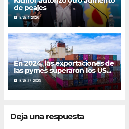
Kicillof autorizó otro aumento
de peajes
ENE 4, 2026
En 2024, las exportaciones de
las pymes superaron los USD
10.000 millones, creciendo un
ENE 27, 2025
17,3%.
Deja una respuesta