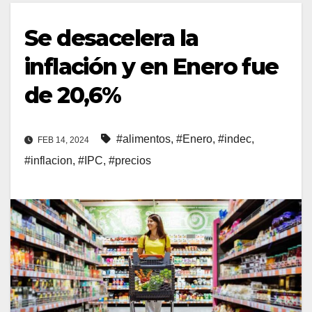
Se desacelera la
inflación y en Enero fue
de 20,6%
#alimentos
,
#Enero
,
#indec
,
FEB 14, 2024
#inflacion
,
#IPC
,
#precios