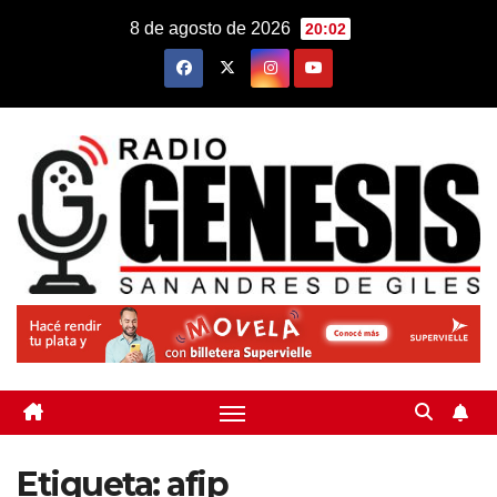
Saltar
8 de agosto de 2026
20:02
al
contenido
Etiqueta:
afip