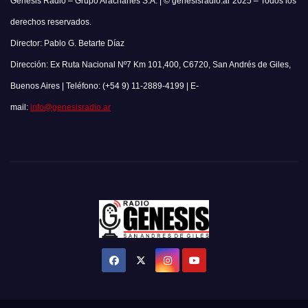
Genesis Radio – Grupo Arachanes S.A. | © genesisradio.ar 2025 – Todos los
derechos reservados.
Director: Pablo G. Betarte Díaz
Dirección: Ex Ruta Nacional Nº7 Km 101,400, C6720, San Andrés de Giles,
Buenos Aires | Teléfono: (+54 9) 11-2889-4199 | E-
mail:
info@genesisradio.ar