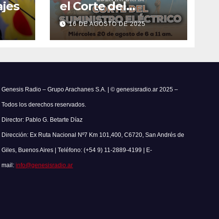
jes
el Corte del
Suministro Eléctrico
16 DE AGOSTO DE 2025
el 20 de agosto
Genesis Radio – Grupo Arachanes S.A. | © genesisradio.ar 2025 –
Todos los derechos reservados.
Director: Pablo G. Betarte Díaz
Dirección: Ex Ruta Nacional Nº7 Km 101,400, C6720, San Andrés de
Giles, Buenos Aires | Teléfono: (+54 9) 11-2889-4199 | E-
mail:
info@genesisradio.ar