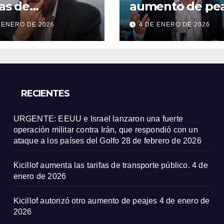
fas de
aumento de pea
sporte público.
 ENERO DE 2026
4 DE ENERO DE 2026
RECIENTES
URGENTE: EEUU e Israel lanzaron una fuerte
operación militar contra Irán, que respondió con un
ataque a los países del Golfo
28 de febrero de 2026
Kicillof aumenta las tarifas de transporte público.
4 de
enero de 2026
Kicillof autorizó otro aumento de peajes
4 de enero de
2026