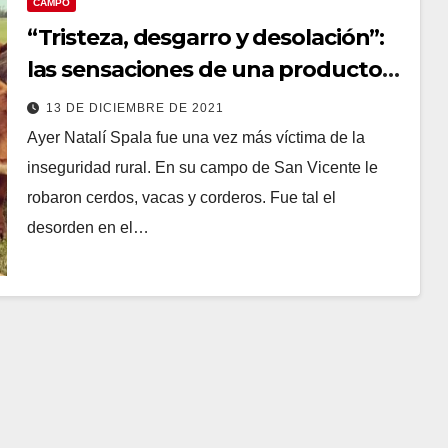
CAMPO
“Tristeza, desgarro y desolación”:
las sensaciones de una productora
que sufrió el robo de animales en
13 DE DICIEMBRE DE 2021
su campo
Ayer Natalí Spala fue una vez más víctima de la
inseguridad rural. En su campo de San Vicente le
robaron cerdos, vacas y corderos. Fue tal el
desorden en el…