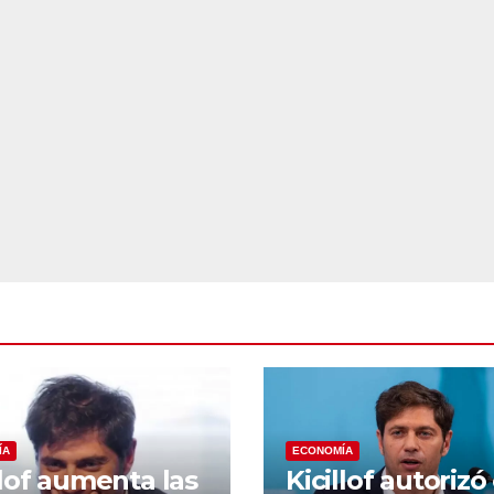
ÍA
ECONOMÍA
llof aumenta las
Kicillof autorizó